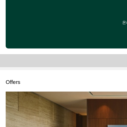
온
Offers