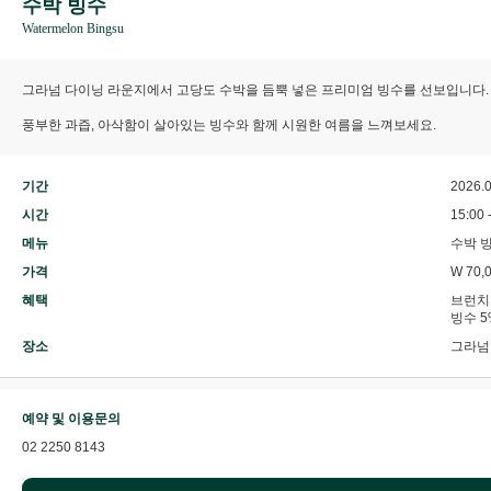
수박 빙수
Watermelon Bingsu
그라넘 다이닝 라운지에서 고당도 수박을 듬뿍 넣은 프리미엄 빙수를 선보입니다.
풍부한 과즙, 아삭함이 살아있는 빙수와 함께 시원한 여름을 느껴보세요.
기간
2026.0
시간
15:00 
메뉴
수박 빙
가격
W 70,
혜택
브런치 
빙수 5
장소
그라넘
예약 및 이용문의
02 2250 8143