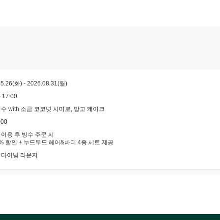
5.26(화) - 2026.08.31(월)
- 17:00
수 with 소금 코코넛 시미로, 망고 케이크
000
이용 후 빙수 주문 시
% 할인 + 누드무드 헤어&바디 4종 세트 제공
 다이닝 라운지