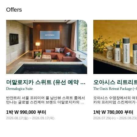
Offers
더말로지카 스위트 (유선 예약 전
오아시스 리트리트 
Dermalogica Suite
The Oasis Retreat Package (~
용)
3)
반얀트리 서울 프리미어 풀 남산뷰 스위트 룸에서
오아시스 수영장에서의 여
만나는 글로벌 스킨케어 브랜드 더말로지카의 웰
카의 프리미엄 스킨케어가
니스 라이프스타일.
다움을 경험하세요.
1박 W 990,000 부터
1박 W 780,000 부터
2026.08.17(월) ~ 2026.09.17(목)
2026.07.29(수) ~ 2026.08.23