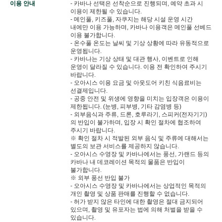
이용 안내
- 카바나 선택은 선착순으로 진행되며, 예약 초과 시
이용이 제한될 수 있습니다.
- 메인풀, 키즈풀, 자쿠지는 해당 시설 운영 시간
내에만 이용 가능하며, 카바나 이용객은 메인풀 선베드
이용 불가합니다.
- 온수풀 온도는 날씨 및 기상 상황에 따라 유동적으로
운영됩니다.
- 카바나는 기상 상태 및 대관 행사, 이벤트로 인해
운영이 달라질 수 있습니다. 이용 전 확인하여 주시기
바랍니다.
- 오아시스 이용 요금 및 아웃도어 키친 식음료비는
선결제입니다.
- 공중 안전 및 위생에 영향을 미치는 입장객은 이용이
제한됩니다. (눈병, 피부병, 기타 감염병 등)
- 외부음식과 주류, 드론, 호루라기, 스피커(전자기기)
의 반입이 불가하며, 입장 시 확인 절차에 협조하여
주시기 바랍니다.
※ 확인 절차 시 적발된 외부 음식 및 주류에 대해서는
별도의 보관 서비스를 제공하지 않습니다.
- 오아시스 수영장 및 카바나에서는 풍선, 가랜드 등의
카바나 내 데코레이션 목적의 물품은 반입이
불가합니다.
※ 외부 풍선 반입 불가
- 오아시스 수영장 및 카바나에서는 상업적인 목적의
개인 촬영 및 상품 판매를 진행할 수 없습니다.
- 허가 받지 않은 타인에 대한 촬영은 절대 금지되어
있으며, 촬영 및 유포자는 법에 의해 처벌을 받을 수
있습니다.