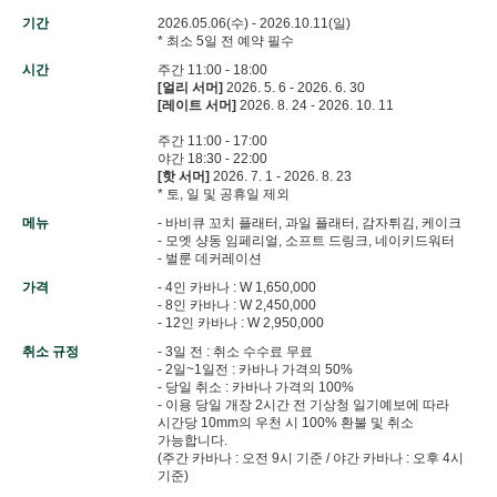
기간
2026.05.06(수) - 2026.10.11(일)
* 최소 5일 전 예약 필수
시간
주간 11:00 - 18:00
[얼리 서머]
2026. 5. 6 - 2026. 6. 30
[레이트 서머]
2026. 8. 24 - 2026. 10. 11
주간 11:00 - 17:00
야간 18:30 - 22:00
[핫 서머]
2026. 7. 1 - 2026. 8. 23
* 토, 일 및 공휴일 제외
메뉴
- 바비큐 꼬치 플래터, 과일 플래터, 감자튀김, 케이크
- 모엣 샹동 임페리얼, 소프트 드링크, 네이키드워터
- 벌룬 데커레이션
가격
- 4인 카바나 : W 1,650,000
- 8인 카바나 : W 2,450,000
- 12인 카바나 : W 2,950,000
취소 규정
- 3일 전 : 취소 수수료 무료
- 2일~1일전 : 카바나 가격의 50%
- 당일 취소 : 카바나 가격의 100%
- 이용 당일 개장 2시간 전 기상청 일기예보에 따라
시간당 10mm의 우천 시 100% 환불 및 취소
가능합니다.
(주간 카바나 : 오전 9시 기준 / 야간 카바나 : 오후 4시
기준)