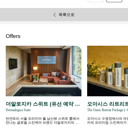
목록으로
Offers
더말로지카 스위트 (유선 예약 전
오아시스 리트리트 
Dermalogica Suite
The Oasis Retreat Package (~
용)
3)
반얀트리 서울 프리미어 풀 남산뷰 스위트 룸에서
오아시스 수영장에서의 여
만나는 글로벌 스킨케어 브랜드 더말로지카의 웰
카의 프리미엄 스킨케어가
니스 라이프스타일.
다움을 경험하세요.