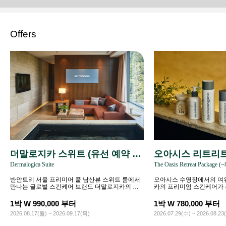
Offers
더말로지카 스위트 (유선 예약 전
오아시스 리트리트 
Dermalogica Suite
The Oasis Retreat Package (~
용)
3)
반얀트리 서울 프리미어 풀 남산뷰 스위트 룸에서
오아시스 수영장에서의 여
만나는 글로벌 스킨케어 브랜드 더말로지카의 웰
카의 프리미엄 스킨케어가
니스 라이프스타일.
다움을 경험하세요.
1박 W 990,000 부터
1박 W 780,000 부터
2026.08.17(월) ~ 2026.09.17(목)
2026.07.29(수) ~ 2026.08.23