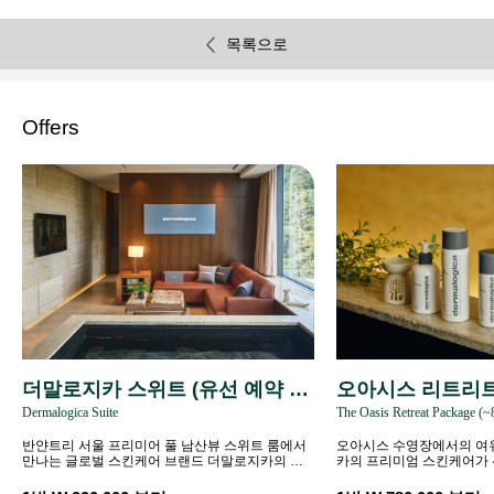
목록으로
Offers
더말로지카 스위트 (유선 예약 전
오아시스 리트리트 
Dermalogica Suite
The Oasis Retreat Package (~
용)
3)
반얀트리 서울 프리미어 풀 남산뷰 스위트 룸에서
오아시스 수영장에서의 여
만나는 글로벌 스킨케어 브랜드 더말로지카의 웰
카의 프리미엄 스킨케어가
니스 라이프스타일.
다움을 경험하세요.