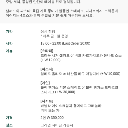
주말 저녁, 풍성한 만찬이 테이블 위로 펼쳐집니다.
샐러드와 파스타, 육즙 가득 풍미가 일품인 스테이크, 디저트까지. 조화롭게
이어지는 4코스와 함께 주말을 기분 좋게 마무리해 보세요.
기간
상시 진행
* 매주 금 - 일 운영
시간
18:00 - 22:00 (Last Order 20:00)
메뉴
[스타터]
크라운 시저 샐러드 or 비프 카르파치오와 톤나토 소스
(+ W 12,000)
[파스타]
알리오 올리오 or 해산물 라구 마팔디네 (+ W 10,000)
[메인]
블랙 앵거스 티본 스테이크 or 블랙 앵거스 토마호크
스테이크 (+ W 30,000)
[디저트]
바닐라 아이스크림과 홈메이드 그래놀라
커피 또는 차
가격
2인 W 350,000
장소
그라넘 다이닝 라운지