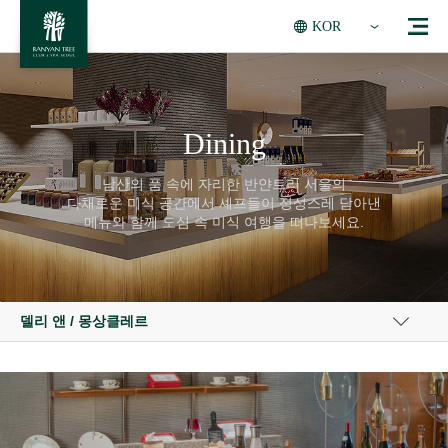
KOR
Dining
남산의 품 속에 자리한 반얀트리 서울의
다채로운 미식 공간에서 셰프들이 정성스레 담아낸
메뉴와 함께 도심 속 미식 여행을 떠나보세요.
델리 앤 / 몽상클레르