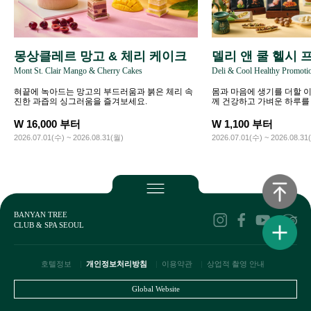
몽상클레르 망고 & 체리 케이크
델리 앤 쿨 헬시
Mont St. Clair Mango & Cherry Cakes
Deli & Cool Healthy Promoti
혀끝에 녹아드는 망고의 부드러움과 붉은 체리 속
몸과 마음에 생기를 더할 
진한 과즙의 싱그러움을 즐겨보세요.
께 건강하고 가벼운 하루를
W 16,000 부터
W 1,100 부터
2026.07.01(수) ~ 2026.08.31(월)
2026.07.01(수) ~ 2026.08.31
BANYAN TREE
CLUB & SPA SEOUL
호텔정보
개인정보처리방침
이용약관
상업적 촬영 안내
Global Website