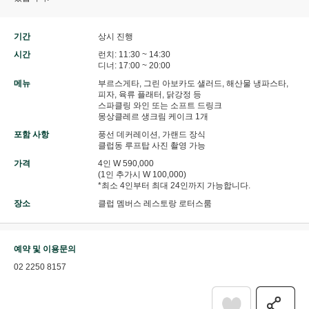
기간
상시 진행
시간
런치: 11:30 ~ 14:30
디너: 17:00 ~ 20:00
메뉴
부르스게타, 그린 아보카도 샐러드, 해산물 냉파스타,
피자, 육류 플래터, 닭강정 등
스파클링 와인 또는 소프트 드링크
몽상클레르 생크림 케이크 1개
포함 사항
풍선 데커레이션, 가랜드 장식
클럽동 루프탑 사진 촬영 가능
가격
4인 W 590,000
(1인 추가시 W 100,000)
*최소 4인부터 최대 24인까지 가능합니다.
장소
클럽 멤버스 레스토랑 로터스룸
예약 및 이용문의
02 2250 8157