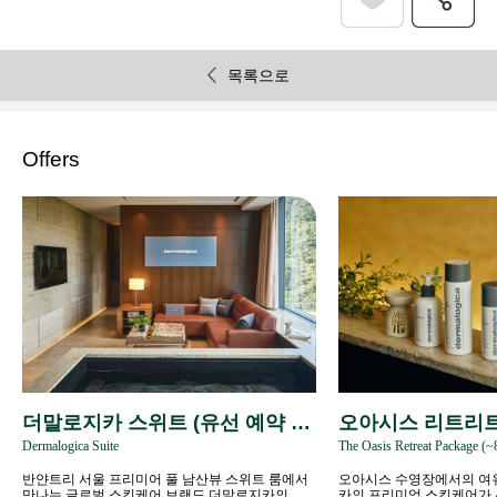
목록으로
Offers
더말로지카 스위트 (유선 예약 전
오아시스 리트리트 
Dermalogica Suite
The Oasis Retreat Package (~
용)
3)
반얀트리 서울 프리미어 풀 남산뷰 스위트 룸에서
오아시스 수영장에서의 여
만나는 글로벌 스킨케어 브랜드 더말로지카의 웰
카의 프리미엄 스킨케어가