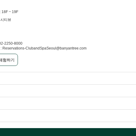
18F ~ 19F
& 시티뷰
02-2250-8000
 Reservations-ClubandSpaSeoul@banyantree.com
 체험하기