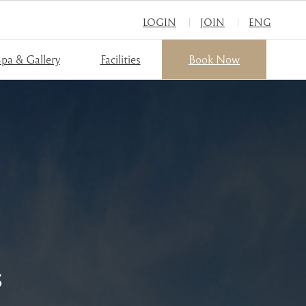
LOGIN
JOIN
ENG
pa & Gallery
Facilities
Book Now
s