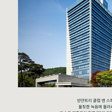
반얀트리 클럽 앤 스파 
울창한 녹음에 둘러