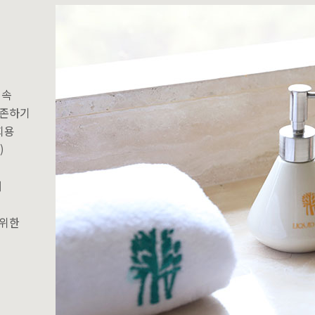
지속
보존하기
회용
)
해
 위한