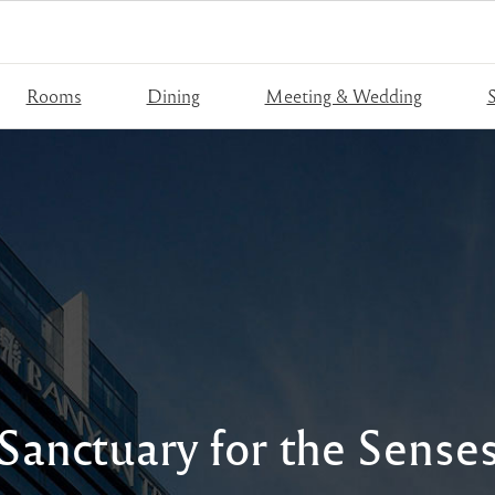
Rooms
Dining
Meeting & Wedding
S
Sanctuary for the Sense